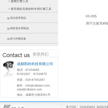
修整打磨工具
硬耳模机壳类材料专用打磨工具
03-005
清洁保养用品
用于注射耳样
助听器专用电池
听力外围设备
成都凯聆科技有限公司
电话：87434868、
87441667、87434870
传真：028-87441667
邮件：info@cdkalen.com、
sale@cdkalen.com
地址：成都市少陵东街1号
邮编：610000
客户QQ： 519265653 3835228