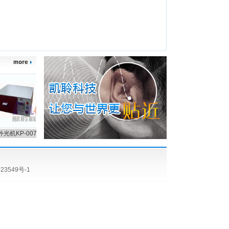
光机KP-007
二次成型软耳模材料
耳镜灯套装
ET-C 
23549号-1